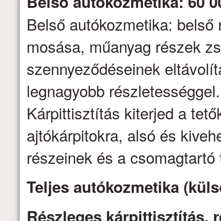
Belső autókozmetika: 60 0
Belső autókozmetika: belső 
mosása, műanyag részek zs
szennyeződéseinek eltávolítás
legnagyobb részletességgel.
Kárpittisztítás kiterjed a tető
ajtókárpitokra, alsó és kive
részeinek és a csomagtartó t
Teljes autókozmetika (küls
Részleges kárpittisztítás,