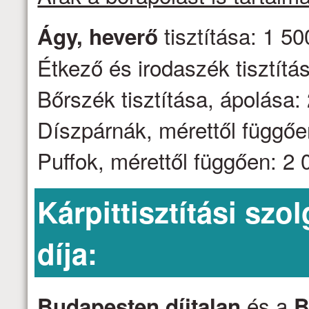
tisztítása: 1 50
Ágy, heverő
Étkező és irodaszék tisztítás
Bőrszék tisztítása, ápolása: 
Díszpárnák, mérettől függően
Puffok, mérettől függően: 2 0
Kárpittisztítási szo
díja:
és a
Budapesten díjtalan
B