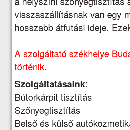
a helyszíni szőnyegtisztítás á
visszaszállításnak van egy m
hosszabb átfutási ideje. Eze
A szolgáltató székhelye Buda
történik.
:
Szolgáltatásaink
Bútorkárpit tisztítás
Szőnyegtisztítás
Belső és külső autókozmetik