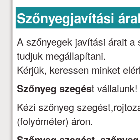
Szőnyegjavítási ára
A szőnyegek javítási árait 
tudjuk megállapítani.
Kérjük, keressen minket elé
t vállalunk
Szőnyeg szegés
Kézi szőnyeg szegést,rojtozá
(folyóméter) áron.
Szőnyeg szegést, szőnyeg j