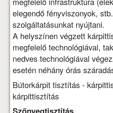
megfelelő infrastruktúra (ele
elegendő fényviszonyok, stb.
szolgáltatásunkat nyújtani.
A helyszínen végzett kárpittis
megfelelő technológiával, ta
nedves technológiával vége
esetén néhány órás száradás
Bútorkárpit tisztítás - kárpitti
kárpittisztítás
Szőnyegtisztítás