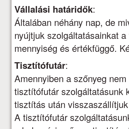
:
Vállalási határidők
Általában néhány nap, de mi
nyújtjuk szolgáltatásainkat a 
mennyiség és értékfüggő. Kér
:
Tisztítófutár
Amennyiben a szőnyeg nem ti
tisztítófutár szolgáltatásunk 
tisztítás után visszaszállítju
A tisztítófutár szolgáltatásu