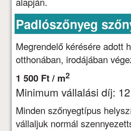
alapján.
Padlószőnyeg szőny
Megrendelő kérésére adott h
otthonában, irodájában vége
2
1 500 Ft / m
Minimum vállalási díj: 12
Minden szőnyegtípus helyszín
vállaljuk normál szennyezett