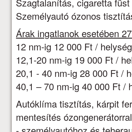
Szagtalanítás, cigaretta fü
Személyautó ózonos tisztítás
Árak ingatlanok esetében 2
12 nm-ig 12 000 Ft / helysé
12,1-20 nm-ig 19 000 Ft / h
20,1 - 40 nm-ig 28 000 Ft / 
40,1 – 70 nm-ig 40 000 Ft / 
Autóklíma tisztítás, kárpit f
mentesítés ózongenerátorr
- személyautóhoz és teheraut