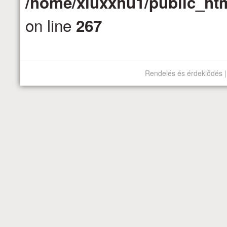
/home/xluxxhu1/public_htm
on line
267
Rendelés és érdeklődés |