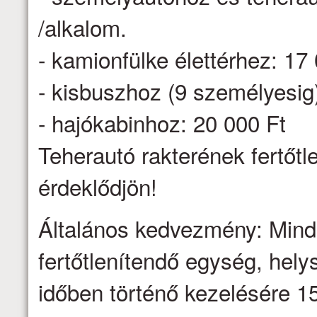
/alkalom.
- kamionfülke élettérhez: 17
- kisbuszhoz (9 személyesig
- hajókabinhoz: 20 000 Ft
Teherautó rakterének fertőtl
érdeklődjön!
Általános kedvezmény: Minden
fertőtlenítendő egység, hel
időben történő kezelésére 