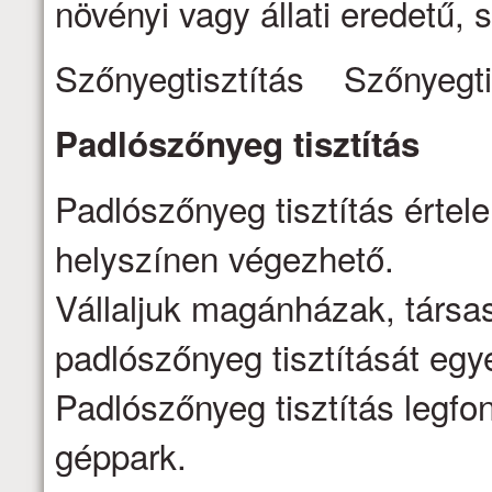
növényi vagy állati eredetű, s
Szőnyegtisztítás Szőnyegti
Padlószőnyeg
tisztítás
Padlószőnyeg tisztítás értel
helyszínen végezhető.
Vállaljuk magánházak, társa
padlószőnyeg tisztítását egy
Padlószőnyeg tisztítás legfo
géppark.