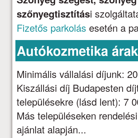
i szolgálta
szőnyegtisztítás
Fizetős parkolás
esetén a par
Autókozmetika ára
Minimális vállalási díjunk: 2
Kiszállási díj Budapesten dí
településekre (lásd lent): 7 
Más településeken rendelési
ajánlat alapján...