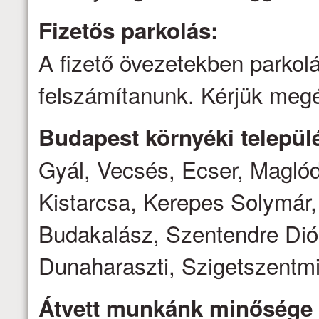
Fizetős parkolás:
A fizető övezetekben parkolá
felszámítanunk. Kérjük megé
Budapest környéki települé
Gyál, Vecsés, Ecser, Magló
Kistarcsa, Kerepes Solymár,
Budakalász, Szentendre Dió
Dunaharaszti, Szigetszentmi
Átvett munkánk minősége