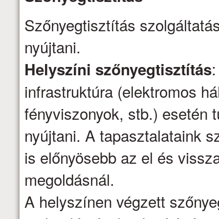
Szőnyegtisztítás szolgáltatá
nyújtani.
:
Helyszíni szőnyegtisztítás
infrastruktúra (elektromos há
fényviszonyok, stb.) esetén t
nyújtani. A tapasztalataink s
is előnyösebb az el és vissza
megoldásnál.
A helyszínen végzett szőnyeg