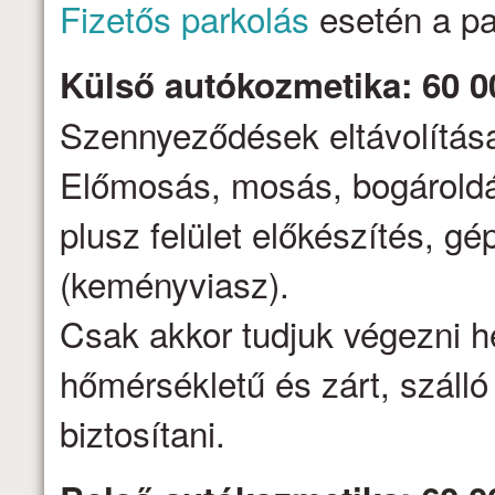
Fizetős parkolás
esetén a par
Külső autókozmetika: 60 0
Szennyeződések eltávolítása,
Előmosás, mosás, bogároldá
plusz felület előkészítés, gé
(keményviasz).
Csak akkor tudjuk végezni h
hőmérsékletű és zárt, száll
biztosítani.