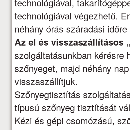
technológiával, takarítógépp
technológiával végezhető. E
néhány órás száradási időre
Az el és visszaszállításos 
szolgáltatásunkban kérésre h
szőnyeget, majd néhány nap 
visszaszállítjuk.
Szőnyegtisztítás szolgáltatá
típusú szőnyeg tisztítását vál
Kézi és gépi csomózású, szö