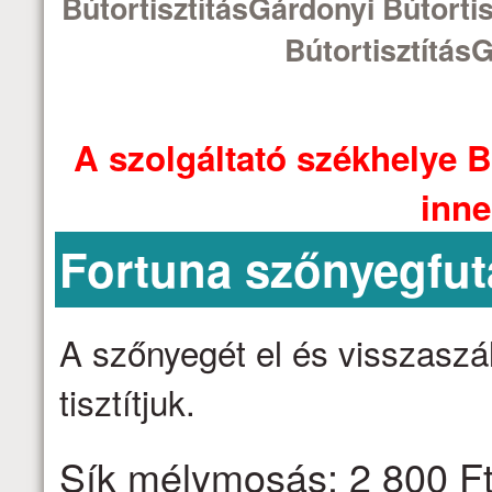
BútortisztításGárdonyi Bútorti
BútortisztításG
A szolgáltató székhelye B
inne
Fortuna szőnyegfut
A szőnyegét el és visszaszáll
tisztítjuk.
Sík mélymosás: 2 800 Ft