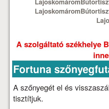
LajoskomáromBútortiszt
LajoskomáromBútortiszt
Laj
A szolgáltató székhelye B
inne
Fortuna szőnyegfut
A szőnyegét el és visszaszáll
tisztítjuk.