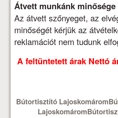
Átvett munkánk minősége
Az átvett szőnyeget, az elv
minőségét kérjük az átvételk
reklamációt nem tudunk elfo
A feltüntetett árak Nettó
Bútortisztító LajoskomáromBút
LajoskomáromBútortiszt