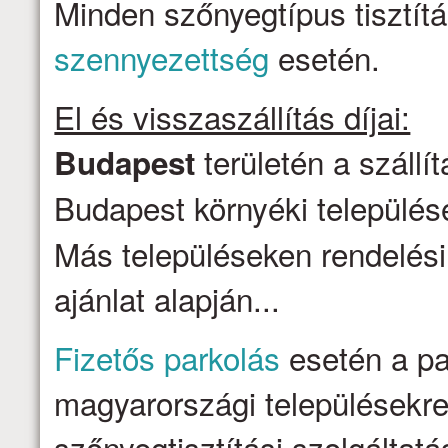
Minden szőnyegtípus tisztítá
szennyezettség
esetén.
El és visszaszállítás díjai:
területén a szállí
Budapest
Budapest környéki települése
Más településeken rendelési
ajánlat alapján...
Fizetős parkolás
esetén a par
magyarországi településekre 
szőnyegtisztítási szolgálta