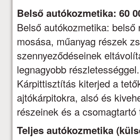
Belső autókozmetika: 60 0
Belső autókozmetika: belső 
mosása, műanyag részek zs
szennyeződéseinek eltávolítás
legnagyobb részletességgel.
Kárpittisztítás kiterjed a tető
ajtókárpitokra, alsó és kive
részeinek és a csomagtartó t
Teljes autókozmetika (küls