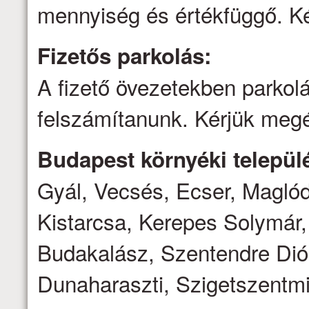
mennyiség és értékfüggő. Ké
Fizetős parkolás:
A fizető övezetekben parkolá
felszámítanunk. Kérjük megé
Budapest környéki települé
Gyál, Vecsés, Ecser, Magló
Kistarcsa, Kerepes Solymár,
Budakalász, Szentendre Dió
Dunaharaszti, Szigetszentmi