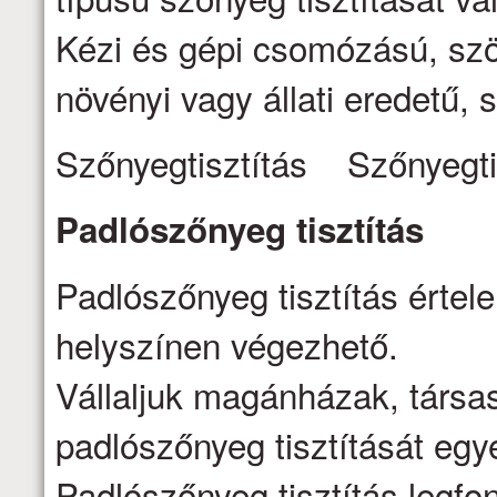
Kézi és gépi csomózású, szö
növényi vagy állati eredetű, s
Szőnyegtisztítás Szőnyegti
Padlószőnyeg
tisztítás
Padlószőnyeg tisztítás értel
helyszínen végezhető.
Vállaljuk magánházak, társa
padlószőnyeg tisztítását egy
Padlószőnyeg tisztítás legfo