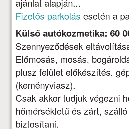
ajánlat alapján...
Fizetős parkolás
esetén a par
Külső autókozmetika: 60 0
Szennyeződések eltávolítása,
Előmosás, mosás, bogároldá
plusz felület előkészítés, gé
(keményviasz).
Csak akkor tudjuk végezni h
hőmérsékletű és zárt, száll
biztosítani.