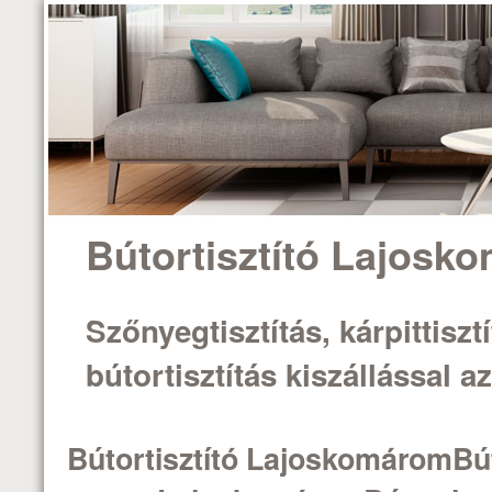
Bútortisztító Lajosk
Szőnyegtisztítás, kárpittisztí
bútortisztítás kiszállással 
Bútortisztító LajoskomáromBút