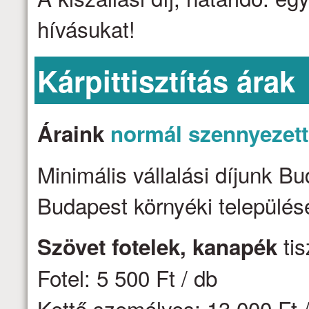
hívásukat!
Kárpittisztítás árak
Áraink
normál szennyezet
Minimális vállalási díjunk B
Budapest környéki települése
tis
Szövet fotelek, kanapék
Fotel: 5 500 Ft / db
Kettő személyes: 13 000 Ft /