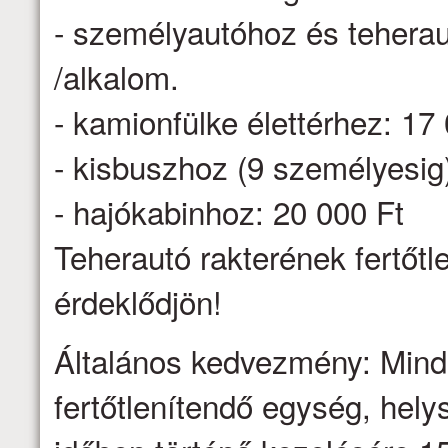
- személyautóhoz és teheraut
/alkalom.
- kamionfülke élettérhez: 17
- kisbuszhoz (9 személyesig
- hajókabinhoz: 20 000 Ft
Teherautó rakterének fertőtl
érdeklődjön!
Általános kedvezmény: Minden
fertőtlenítendő egység, hel