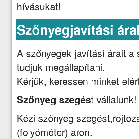
hívásukat!
Szőnyegjavítási ára
A szőnyegek javítási árait 
tudjuk megállapítani.
Kérjük, keressen minket elé
t vállalunk
Szőnyeg szegés
Kézi szőnyeg szegést,rojtozá
(folyóméter) áron.