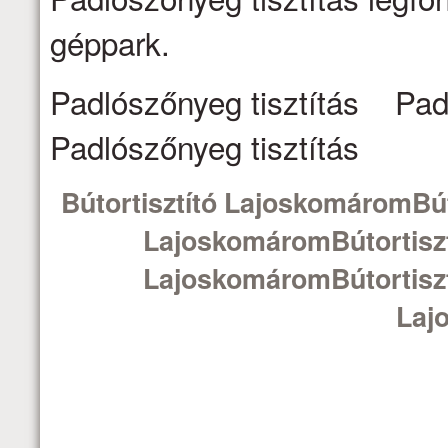
géppark.
Padlószőnyeg tisztítás Pad
Padlószőnyeg tisztítás
Bútortisztító LajoskomáromBút
LajoskomáromBútortiszt
LajoskomáromBútortiszt
Laj