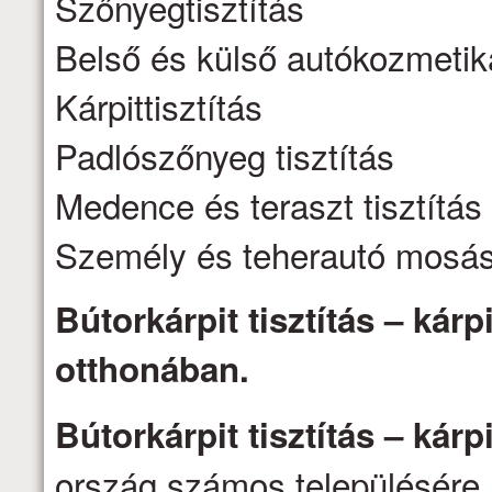
Szőnyegtisztítás
Belső és külső autókozmetik
Kárpittisztítás
Padlószőnyeg tisztítás
Medence és teraszt tisztítás
Személy és teherautó mosá
Bútorkárpit tisztítás – kárpi
otthonában.
Bútorkárpit tisztítás – kárpi
ország számos településére 