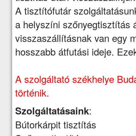
A tisztítófutár szolgáltatásu
a helyszíni szőnyegtisztítás á
visszaszállításnak van egy m
hosszabb átfutási ideje. Eze
A szolgáltató székhelye Buda
történik.
:
Szolgáltatásaink
Bútorkárpit tisztítás