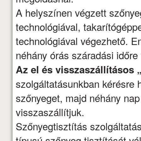
A helyszínen végzett szőnyeg
technológiával, takarítógépp
technológiával végezhető. E
néhány órás száradási időre
Az el és visszaszállításos 
szolgáltatásunkban kérésre h
szőnyeget, majd néhány nap 
visszaszállítjuk.
Szőnyegtisztítás szolgáltatá
típusú szőnyeg tisztítását vál