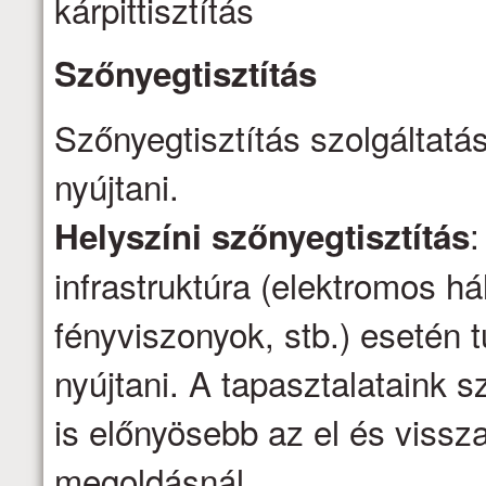
kárpittisztítás
Szőnyegtisztítás
Szőnyegtisztítás szolgáltatá
nyújtani.
:
Helyszíni szőnyegtisztítás
infrastruktúra (elektromos há
fényviszonyok, stb.) esetén t
nyújtani. A tapasztalataink s
is előnyösebb az el és vissza
megoldásnál.