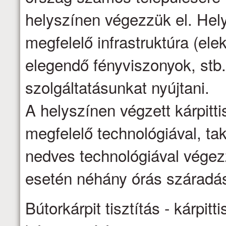
helyszínen végezzük el. Hel
megfelelő infrastruktúra (ele
elegendő fényviszonyok, stb.
szolgáltatásunkat nyújtani.
A helyszínen végzett kárpittis
megfelelő technológiával, ta
nedves technológiával vége
esetén néhány órás száradás
Bútorkárpit tisztítás - kárpitti