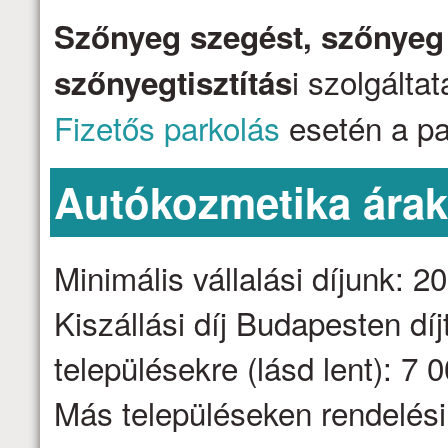
Szőnyeg szegést, szőnyeg j
i szolgálta
szőnyegtisztítás
Fizetős parkolás
esetén a par
Autókozmetika ára
Minimális vállalási díjunk: 2
Kiszállási díj Budapesten dí
településekre (lásd lent): 7 
Más településeken rendelési