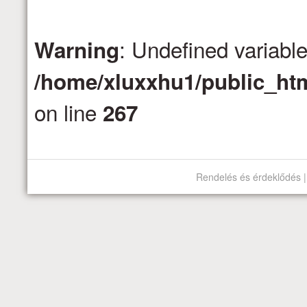
: Undefined variabl
Warning
/home/xluxxhu1/public_htm
on line
267
Rendelés és érdeklődés |