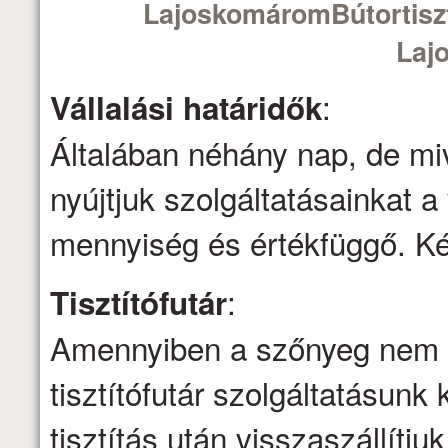
LajoskomáromBútortiszt
Laj
:
Vállalási határidők
Általában néhány nap, de mi
nyújtjuk szolgáltatásainkat a 
mennyiség és értékfüggő. Kér
:
Tisztítófutár
Amennyiben a szőnyeg nem ti
tisztítófutár szolgáltatásunk 
tisztítás után visszaszállítju