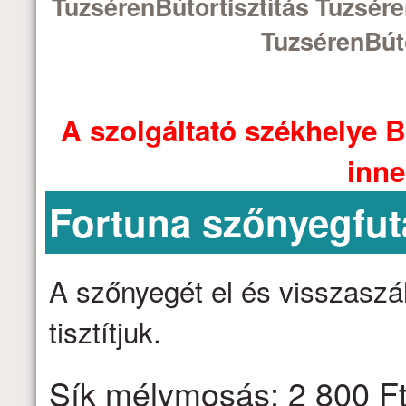
TuzsérenBútortisztítás Tuzsére
TuzsérenBúto
A szolgáltató székhelye B
inne
Fortuna szőnyegfut
A szőnyegét el és visszaszáll
tisztítjuk.
Sík mélymosás: 2 800 Ft