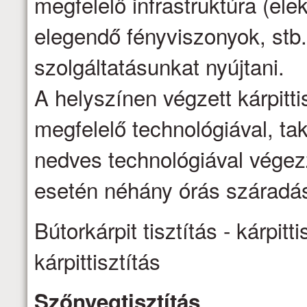
megfelelő infrastruktúra (ele
elegendő fényviszonyok, stb.
szolgáltatásunkat nyújtani.
A helyszínen végzett kárpittis
megfelelő technológiával, ta
nedves technológiával vége
esetén néhány órás száradás
Bútorkárpit tisztítás - kárpitti
kárpittisztítás
Szőnyegtisztítás