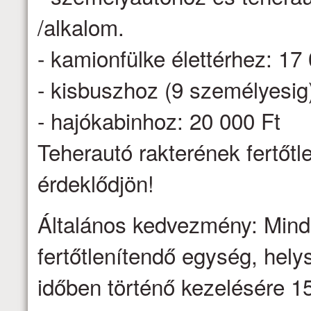
/alkalom.
- kamionfülke élettérhez: 17
- kisbuszhoz (9 személyesig
- hajókabinhoz: 20 000 Ft
Teherautó rakterének fertőtl
érdeklődjön!
Általános kedvezmény: Minden
fertőtlenítendő egység, hel
időben történő kezelésére 