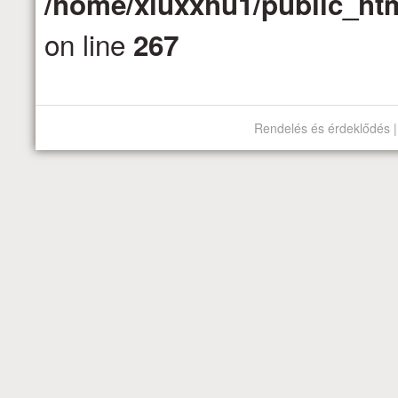
/home/xluxxhu1/public_htm
on line
267
Rendelés és érdeklődés |