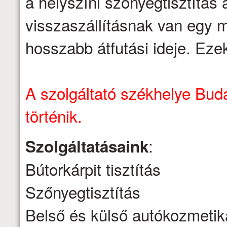
a helyszíni szőnyegtisztítás á
visszaszállításnak van egy m
hosszabb átfutási ideje. Eze
A szolgáltató székhelye Buda
történik.
:
Szolgáltatásaink
Bútorkárpit tisztítás
Szőnyegtisztítás
Belső és külső autókozmetik