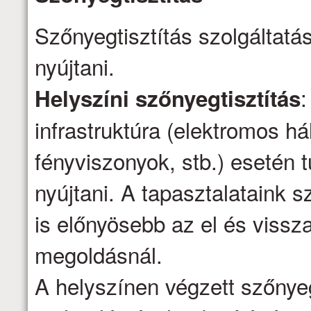
Szőnyegtisztítás szolgáltatá
nyújtani.
:
Helyszíni szőnyegtisztítás
infrastruktúra (elektromos há
fényviszonyok, stb.) esetén t
nyújtani. A tapasztalataink s
is előnyösebb az el és vissza
megoldásnál.
A helyszínen végzett szőnyeg