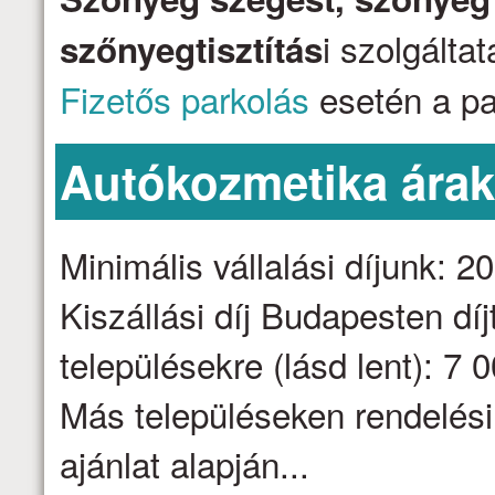
i szolgálta
szőnyegtisztítás
Fizetős parkolás
esetén a par
Autókozmetika ára
Minimális vállalási díjunk: 2
Kiszállási díj Budapesten dí
településekre (lásd lent): 7 
Más településeken rendelési
ajánlat alapján...