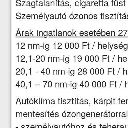
Szagtalanítás, cigaretta fü
Személyautó ózonos tisztítás
Árak ingatlanok esetében 2
12 nm-ig 12 000 Ft / helysé
12,1-20 nm-ig 19 000 Ft / h
20,1 - 40 nm-ig 28 000 Ft / 
40,1 – 70 nm-ig 40 000 Ft / 
Autóklíma tisztítás, kárpit f
mentesítés ózongenerátorr
- személyautóhoz és teheraut