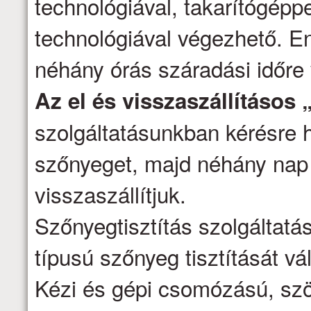
technológiával, takarítógépp
technológiával végezhető. E
néhány órás száradási időre
Az el és visszaszállításos 
szolgáltatásunkban kérésre h
szőnyeget, majd néhány nap 
visszaszállítjuk.
Szőnyegtisztítás szolgáltatá
típusú szőnyeg tisztítását vál
Kézi és gépi csomózású, szö