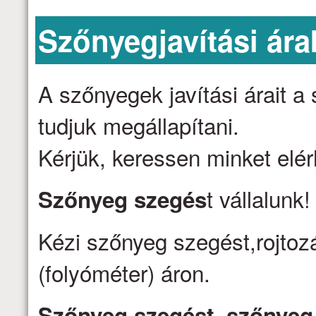
Szőnyegjavítási ára
A szőnyegek javítási árait 
tudjuk megállapítani.
Kérjük, keressen minket elé
t vállalunk
Szőnyeg szegés
Kézi szőnyeg szegést,rojtozá
(folyóméter) áron.
Szőnyeg szegést, szőnyeg j