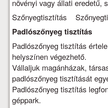
növényi vagy állati eredetű, s
Szőnyegtisztítás Szőnyegti
Padlószőnyeg
tisztítás
Padlószőnyeg tisztítás értel
helyszínen végezhető.
Vállaljuk magánházak, társa
padlószőnyeg tisztítását egy
Padlószőnyeg tisztítás legfo
géppark.