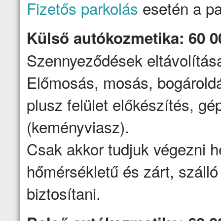
Fizetős parkolás
esetén a par
Külső autókozmetika: 60 0
Szennyeződések eltávolítása,
Előmosás, mosás, bogároldá
plusz felület előkészítés, gé
(keményviasz).
Csak akkor tudjuk végezni h
hőmérsékletű és zárt, száll
biztosítani.