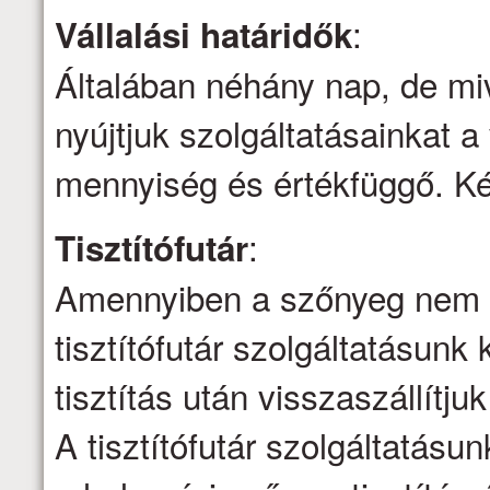
:
Vállalási határidők
Általában néhány nap, de mi
nyújtjuk szolgáltatásainkat a 
mennyiség és értékfüggő. Kér
:
Tisztítófutár
Amennyiben a szőnyeg nem ti
tisztítófutár szolgáltatásunk 
tisztítás után visszaszállítju
A tisztítófutár szolgáltatásu