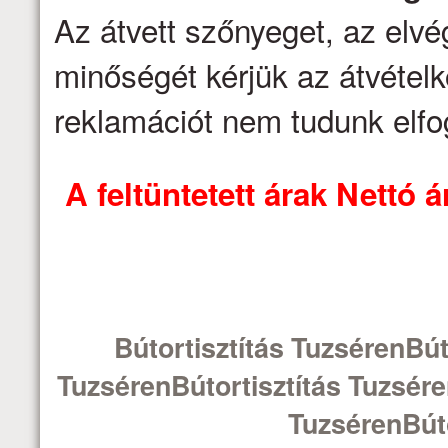
Az átvett szőnyeget, az elv
minőségét kérjük az átvételk
reklamációt nem tudunk elfo
A feltüntetett árak Nettó
Bútortisztítás TuzsérenBút
TuzsérenBútortisztítás Tuzsére
TuzsérenBúto