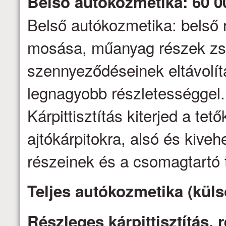
Belső autókozmetika: 60 0
Belső autókozmetika: belső 
mosása, műanyag részek zs
szennyeződéseinek eltávolítás
legnagyobb részletességgel.
Kárpittisztítás kiterjed a tető
ajtókárpitokra, alsó és kive
részeinek és a csomagtartó t
Teljes autókozmetika (küls
Részleges kárpittisztítás,