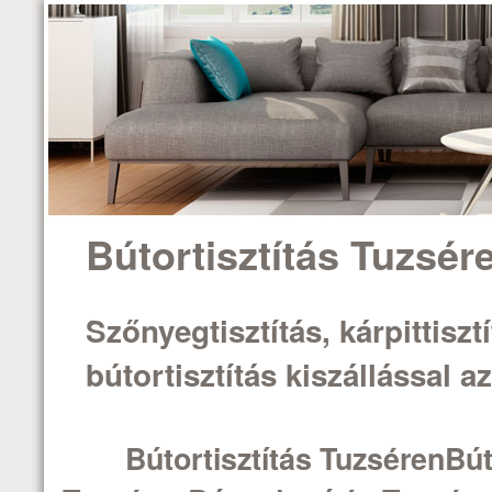
Bútortisztítás Tuzsér
Szőnyegtisztítás, kárpittisztí
bútortisztítás kiszállással 
Bútortisztítás TuzsérenBút