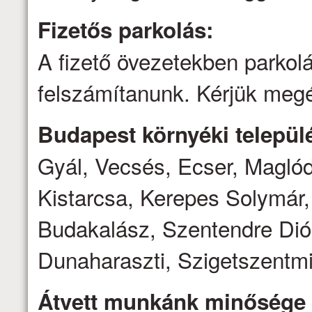
Fizetős parkolás:
A fizető övezetekben parkolá
felszámítanunk. Kérjük megé
Budapest környéki települé
Gyál, Vecsés, Ecser, Magló
Kistarcsa, Kerepes Solymár,
Budakalász, Szentendre Dió
Dunaharaszti, Szigetszentmi
Átvett munkánk minősége