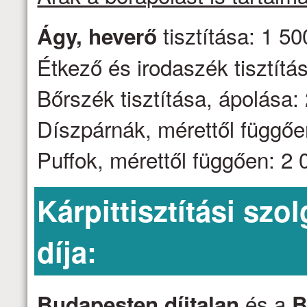
tisztítása: 1 50
Ágy, heverő
Étkező és irodaszék tisztítás
Bőrszék tisztítása, ápolása: 
Díszpárnák, mérettől függően
Puffok, mérettől függően: 2 0
Kárpittisztítási szo
díja:
és a
Budapesten díjtalan
B