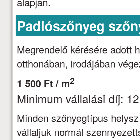
alapján.
Padlószőnyeg szőny
Megrendelő kérésére adott h
otthonában, irodájában vége
2
1 500 Ft / m
Minimum vállalási díj: 12
Minden szőnyegtípus helyszín
vállaljuk normál szennyezett