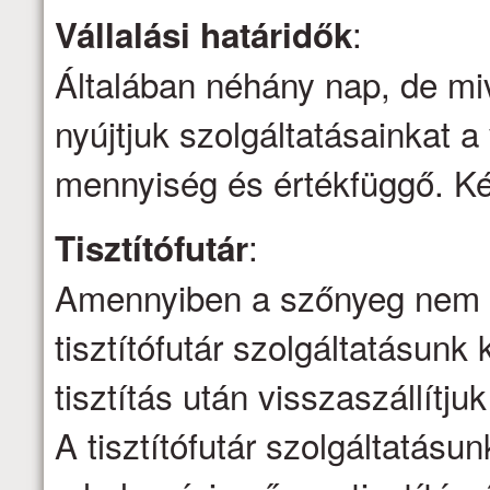
:
Vállalási határidők
Általában néhány nap, de mi
nyújtjuk szolgáltatásainkat a 
mennyiség és értékfüggő. Kér
:
Tisztítófutár
Amennyiben a szőnyeg nem ti
tisztítófutár szolgáltatásunk 
tisztítás után visszaszállítju
A tisztítófutár szolgáltatásu