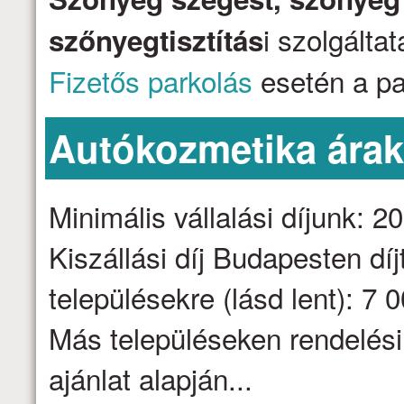
i szolgálta
szőnyegtisztítás
Fizetős parkolás
esetén a par
Autókozmetika ára
Minimális vállalási díjunk: 2
Kiszállási díj Budapesten dí
településekre (lásd lent): 7 
Más településeken rendelési
ajánlat alapján...