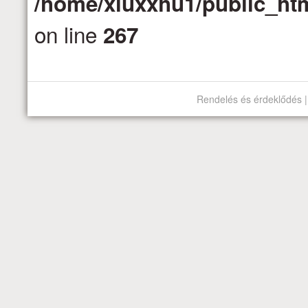
/home/xluxxhu1/public_htm
on line
267
Rendelés és érdeklődés |