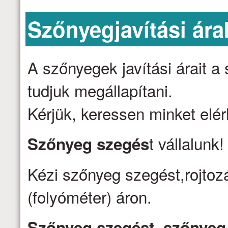
Szőnyegjavítási ára
A szőnyegek javítási árait 
tudjuk megállapítani.
Kérjük, keressen minket elé
t vállalunk
Szőnyeg szegés
Kézi szőnyeg szegést,rojtozá
(folyóméter) áron.
Szőnyeg szegést, szőnyeg j