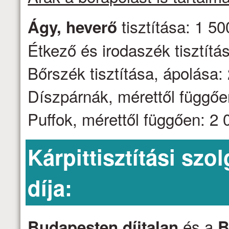
tisztítása: 1 50
Ágy, heverő
Étkező és irodaszék tisztítás
Bőrszék tisztítása, ápolása: 
Díszpárnák, mérettől függően
Puffok, mérettől függően: 2 0
Kárpittisztítási szo
díja:
és a
Budapesten díjtalan
B