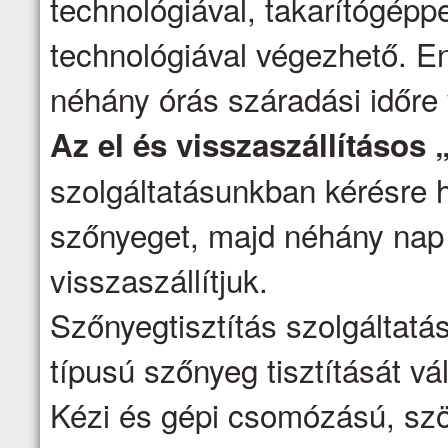
technológiával, takarítógépp
technológiával végezhető. E
néhány órás száradási időre
Az el és visszaszállításos 
szolgáltatásunkban kérésre h
szőnyeget, majd néhány nap 
visszaszállítjuk.
Szőnyegtisztítás szolgáltatá
típusú szőnyeg tisztítását vál
Kézi és gépi csomózású, szö