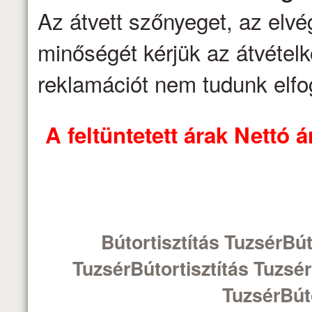
Az átvett szőnyeget, az elv
minőségét kérjük az átvételk
reklamációt nem tudunk elfo
A feltüntetett árak Nettó
Bútortisztítás TuzsérBút
TuzsérBútortisztítás Tuzsér
TuzsérBúto