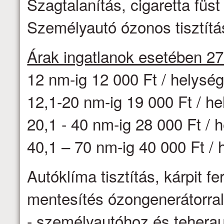
Szagtalanítás, cigaretta fü
Személyautó ózonos tisztítás
Árak ingatlanok esetében 2
12 nm-ig 12 000 Ft / helysé
12,1-20 nm-ig 19 000 Ft / h
20,1 - 40 nm-ig 28 000 Ft / 
40,1 – 70 nm-ig 40 000 Ft / 
Autóklíma tisztítás, kárpit f
mentesítés ózongenerátorr
- személyautóhoz és teheraut