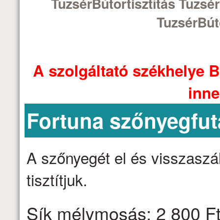
TuzsérBútortisztítás Tuzsér
TuzsérBúto
A szolgáltató székhelye B
inne
Fortuna szőnyegfut
A szőnyegét el és visszaszáll
tisztítjuk.
Sík mélymosás: 2 800 Ft