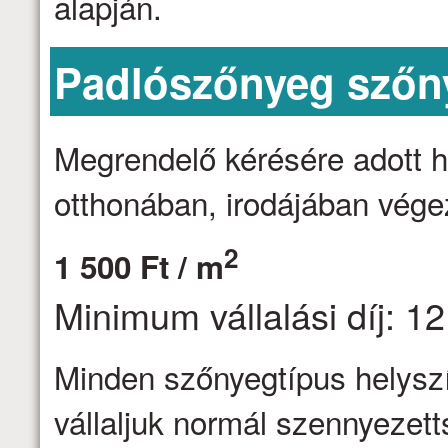
alapján.
Padlószőnyeg szőny
Megrendelő kérésére adott h
otthonában, irodájában vége
2
1 500 Ft / m
Minimum vállalási díj: 12
Minden szőnyegtípus helyszín
vállaljuk normál szennyezett