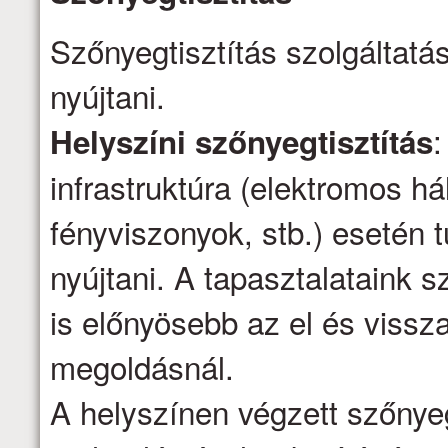
Szőnyegtisztítás szolgáltatá
nyújtani.
:
Helyszíni szőnyegtisztítás
infrastruktúra (elektromos há
fényviszonyok, stb.) esetén t
nyújtani. A tapasztalataink s
is előnyösebb az el és vissza
megoldásnál.
A helyszínen végzett szőnyeg