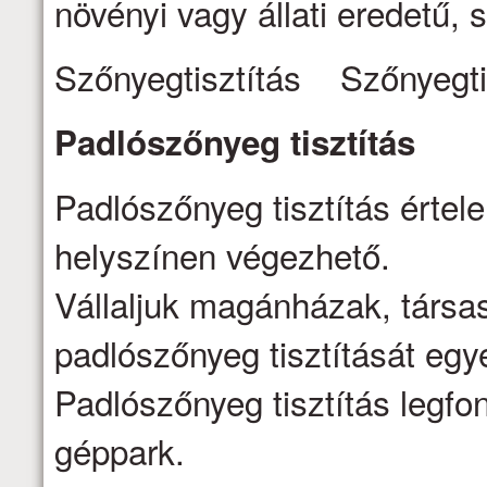
növényi vagy állati eredetű, s
Szőnyegtisztítás Szőnyegti
Padlószőnyeg
tisztítás
Padlószőnyeg tisztítás értel
helyszínen végezhető.
Vállaljuk magánházak, társa
padlószőnyeg tisztítását egy
Padlószőnyeg tisztítás legfo
géppark.