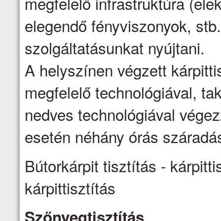
megfelelő infrastruktúra (ele
elegendő fényviszonyok, stb.
szolgáltatásunkat nyújtani.
A helyszínen végzett kárpittis
megfelelő technológiával, ta
nedves technológiával vége
esetén néhány órás száradás
Bútorkárpit tisztítás - kárpitti
kárpittisztítás
Szőnyegtisztítás