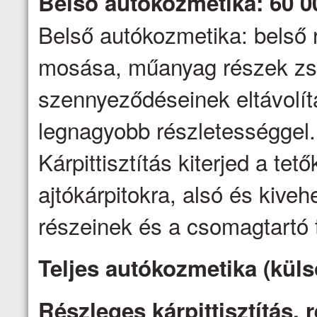
Belső autókozmetika: 60 0
Belső autókozmetika: belső 
mosása, műanyag részek zs
szennyeződéseinek eltávolítás
legnagyobb részletességgel.
Kárpittisztítás kiterjed a tető
ajtókárpitokra, alsó és kive
részeinek és a csomagtartó t
Teljes autókozmetika (küls
Részleges kárpittisztítás,