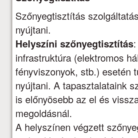
Szőnyegtisztítás szolgáltatá
nyújtani.
:
Helyszíni szőnyegtisztítás
infrastruktúra (elektromos há
fényviszonyok, stb.) esetén t
nyújtani. A tapasztalataink s
is előnyösebb az el és vissza
megoldásnál.
A helyszínen végzett szőnyeg