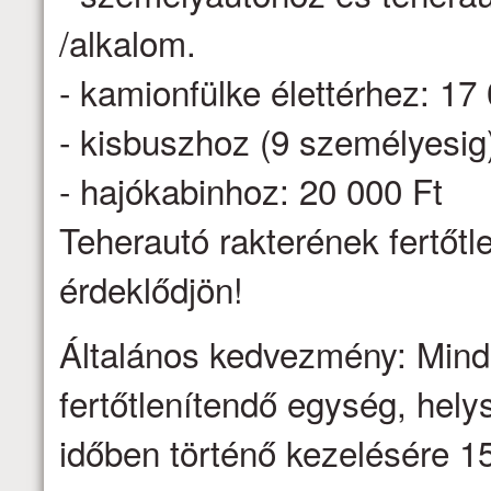
/alkalom.
- kamionfülke élettérhez: 17
- kisbuszhoz (9 személyesig
- hajókabinhoz: 20 000 Ft
Teherautó rakterének fertőtl
érdeklődjön!
Általános kedvezmény: Minden
fertőtlenítendő egység, hel
időben történő kezelésére 