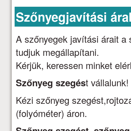
Szőnyegjavítási ára
A szőnyegek javítási árait 
tudjuk megállapítani.
Kérjük, keressen minket elé
t vállalunk
Szőnyeg szegés
Kézi szőnyeg szegést,rojtozá
(folyóméter) áron.
Szőnyeg szegést, szőnyeg j