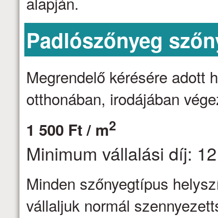
alapján.
Padlószőnyeg szőny
Megrendelő kérésére adott h
otthonában, irodájában vége
2
1 500 Ft / m
Minimum vállalási díj: 12
Minden szőnyegtípus helyszín
vállaljuk normál szennyezett