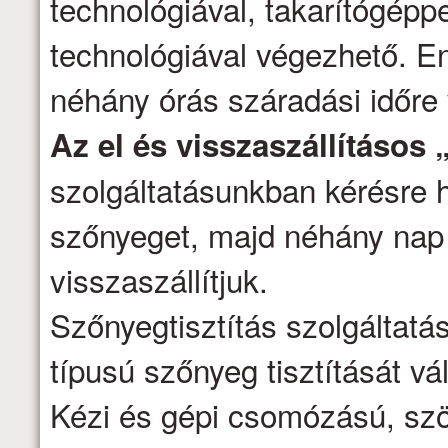
technológiával, takarítógépp
technológiával végezhető. E
néhány órás száradási időre
Az el és visszaszállításos 
szolgáltatásunkban kérésre h
szőnyeget, majd néhány nap 
visszaszállítjuk.
Szőnyegtisztítás szolgáltatá
típusú szőnyeg tisztítását vál
Kézi és gépi csomózású, szö