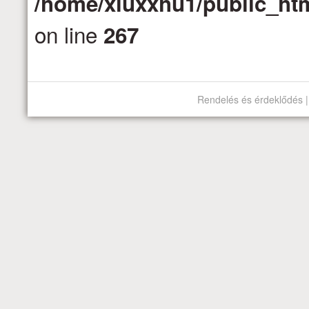
/home/xluxxhu1/public_htm
on line
267
Rendelés és érdeklődés |