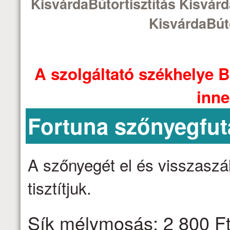
KisvárdaBútortisztítás Kisvárd
KisvárdaBúto
A szolgáltató székhelye B
inne
Fortuna szőnyegfut
A szőnyegét el és visszaszáll
tisztítjuk.
Sík mélymosás: 2 800 Ft