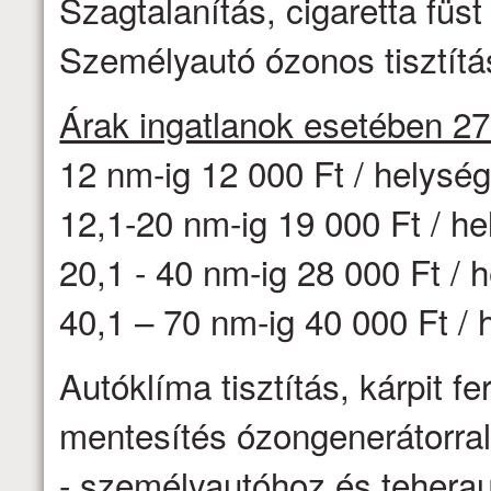
Szagtalanítás, cigaretta fü
Személyautó ózonos tisztítás
Árak ingatlanok esetében 2
12 nm-ig 12 000 Ft / helysé
12,1-20 nm-ig 19 000 Ft / h
20,1 - 40 nm-ig 28 000 Ft / 
40,1 – 70 nm-ig 40 000 Ft / 
Autóklíma tisztítás, kárpit f
mentesítés ózongenerátorr
- személyautóhoz és teheraut