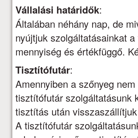
:
Vállalási határidők
Általában néhány nap, de mi
nyújtjuk szolgáltatásainkat a 
mennyiség és értékfüggő. Kér
:
Tisztítófutár
Amennyiben a szőnyeg nem ti
tisztítófutár szolgáltatásunk 
tisztítás után visszaszállítju
A tisztítófutár szolgáltatásu