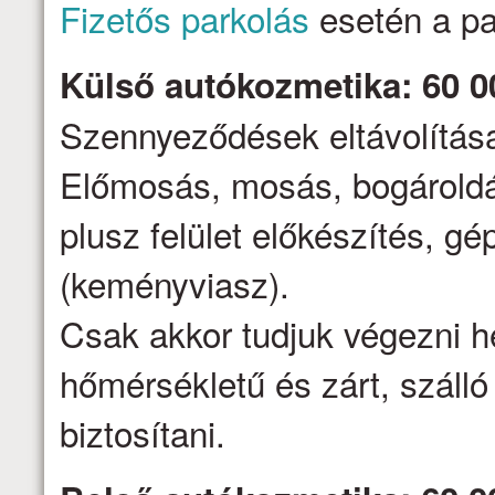
Fizetős parkolás
esetén a par
Külső autókozmetika: 60 0
Szennyeződések eltávolítása,
Előmosás, mosás, bogároldá
plusz felület előkészítés, gé
(keményviasz).
Csak akkor tudjuk végezni h
hőmérsékletű és zárt, száll
biztosítani.