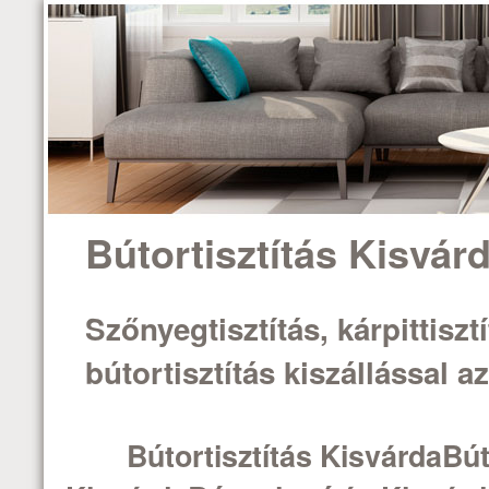
Bútortisztítás Kisvár
Szőnyegtisztítás, kárpittisztí
bútortisztítás kiszállással 
Bútortisztítás KisvárdaBút