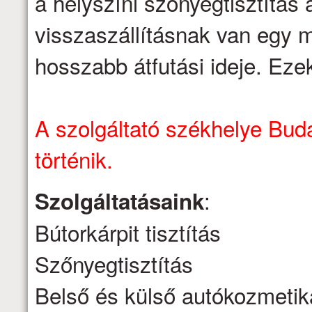
a helyszíni szőnyegtisztítás á
visszaszállításnak van egy m
hosszabb átfutási ideje. Eze
A szolgáltató székhelye Buda
történik.
:
Szolgáltatásaink
Bútorkárpit tisztítás
Szőnyegtisztítás
Belső és külső autókozmetik