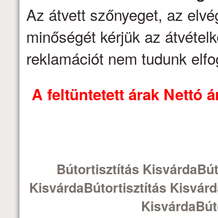
Az átvett szőnyeget, az elv
minőségét kérjük az átvételk
reklamációt nem tudunk elfo
A feltüntetett árak Nettó
Bútortisztítás KisvárdaBút
KisvárdaBútortisztítás Kisvárd
KisvárdaBúto