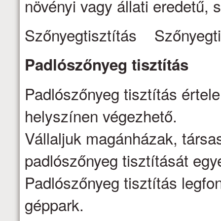
növényi vagy állati eredetű, s
Szőnyegtisztítás Szőnyegti
Padlószőnyeg
tisztítás
Padlószőnyeg tisztítás értel
helyszínen végezhető.
Vállaljuk magánházak, társa
padlószőnyeg tisztítását egy
Padlószőnyeg tisztítás legfo
géppark.