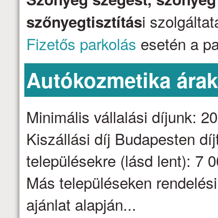
i szolgálta
szőnyegtisztítás
Fizetős parkolás
esetén a par
Autókozmetika ára
Minimális vállalási díjunk: 2
Kiszállási díj Budapesten dí
településekre (lásd lent): 7 
Más településeken rendelési
ajánlat alapján...