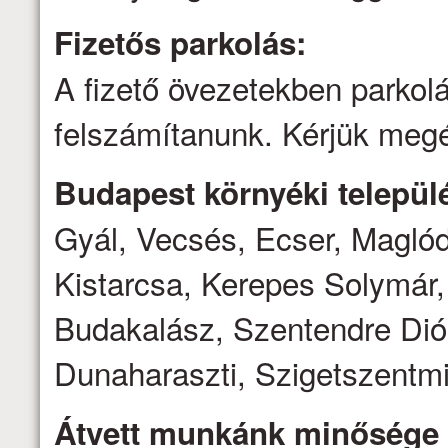
Fizetős parkolás:
A fizető övezetekben parkolá
felszámítanunk. Kérjük megé
Budapest környéki települé
Gyál, Vecsés, Ecser, Magló
Kistarcsa, Kerepes Solymár,
Budakalász, Szentendre Dió
Dunaharaszti, Szigetszentmi
Átvett munkánk minősége