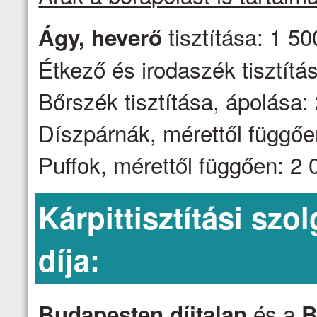
tisztítása: 1 50
Ágy, heverő
Étkező és irodaszék tisztítás
Bőrszék tisztítása, ápolása: 
Díszpárnák, mérettől függően
Puffok, mérettől függően: 2 0
Kárpittisztítási szo
díja:
és a
Budapesten díjtalan
B