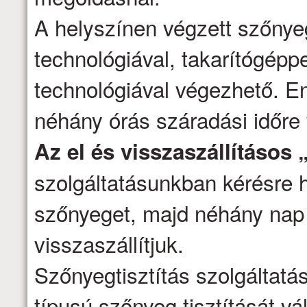
A helyszínen végzett szőnyeg
technológiával, takarítógépp
technológiával végezhető. E
néhány órás száradási időre
Az el és visszaszállításos 
szolgáltatásunkban kérésre h
szőnyeget, majd néhány nap 
visszaszállítjuk.
Szőnyegtisztítás szolgáltatá
típusú szőnyeg tisztítását vál