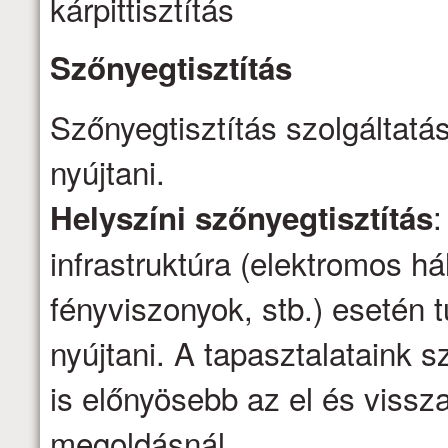
kárpittisztítás
Szőnyegtisztítás
Szőnyegtisztítás szolgáltatá
nyújtani.
:
Helyszíni szőnyegtisztítás
infrastruktúra (elektromos há
fényviszonyok, stb.) esetén t
nyújtani. A tapasztalataink s
is előnyösebb az el és vissza
megoldásnál.