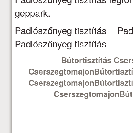
géppark.
Padlószőnyeg tisztítás Pad
Padlószőnyeg tisztítás
Bútortisztítás Cse
CserszegtomajonBútortisztí
CserszegtomajonBútortisztí
CserszegtomajonBúto