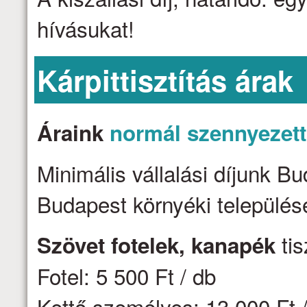
hívásukat!
Kárpittisztítás árak
Áraink
normál szennyezet
Minimális vállalási díjunk B
Budapest környéki települése
tis
Szövet fotelek, kanapék
Fotel: 5 500 Ft / db
Kettő személyes: 13 000 Ft /