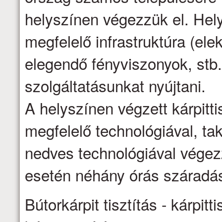
helyszínen végezzük el. Hel
megfelelő infrastruktúra (ele
elegendő fényviszonyok, stb.
szolgáltatásunkat nyújtani.
A helyszínen végzett kárpittis
megfelelő technológiával, ta
nedves technológiával vége
esetén néhány órás száradás
Bútorkárpit tisztítás - kárpitti