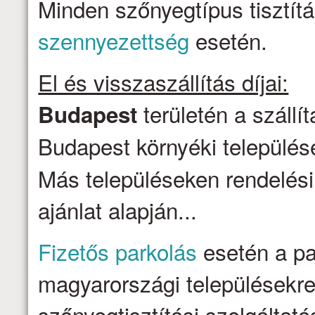
Minden szőnyegtípus tisztítá
szennyezettség
esetén.
El és visszaszállítás díjai:
területén a szállí
Budapest
Budapest környéki települése
Más településeken rendelési
ajánlat alapján...
Fizetős parkolás
esetén a par
magyarországi településekre 
szőnyegtisztítási szolgálta