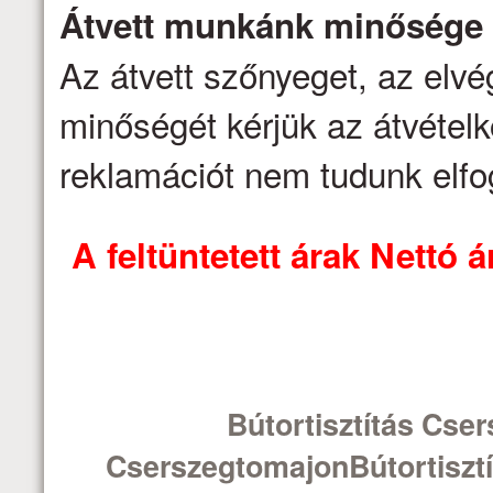
Átvett munkánk minősége
Az átvett szőnyeget, az elv
minőségét kérjük az átvételk
reklamációt nem tudunk elfo
A feltüntetett árak Nettó
Bútortisztítás Cse
CserszegtomajonBútortisztí