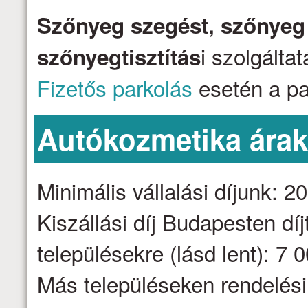
Szőnyeg szegést, szőnyeg j
i szolgálta
szőnyegtisztítás
Fizetős parkolás
esetén a par
Autókozmetika ára
Minimális vállalási díjunk: 2
Kiszállási díj Budapesten dí
településekre (lásd lent): 7 
Más településeken rendelési