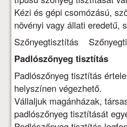
Kézi és gépi csomózású, szö
növényi vagy állati eredetű, s
Szőnyegtisztítás Szőnyegti
Padlószőnyeg
tisztítás
Padlószőnyeg tisztítás értel
helyszínen végezhető.
Vállaljuk magánházak, társa
padlószőnyeg tisztítását egy
Padlószőnyeg tisztítás legfo