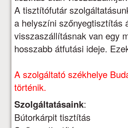
A tisztítófutár szolgáltatásu
a helyszíni szőnyegtisztítás á
visszaszállításnak van egy m
hosszabb átfutási ideje. Eze
A szolgáltató székhelye Buda
történik.
:
Szolgáltatásaink
Bútorkárpit tisztítás