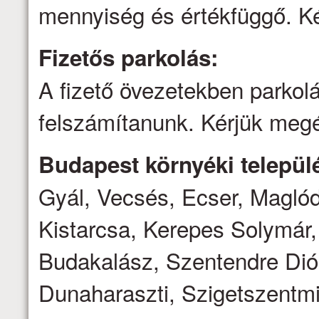
mennyiség és értékfüggő. Ké
Fizetős parkolás:
A fizető övezetekben parkolá
felszámítanunk. Kérjük megé
Budapest környéki települé
Gyál, Vecsés, Ecser, Magló
Kistarcsa, Kerepes Solymár,
Budakalász, Szentendre Dió
Dunaharaszti, Szigetszentmi