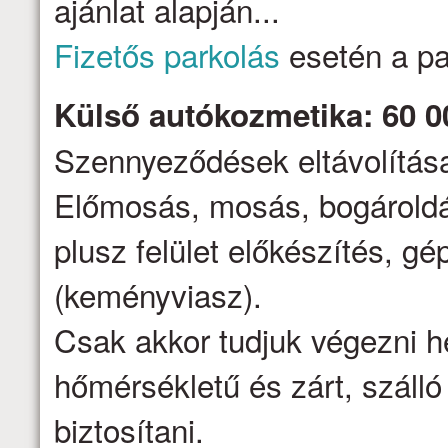
ajánlat alapján...
Fizetős parkolás
esetén a par
Külső autókozmetika: 60 0
Szennyeződések eltávolítása,
Előmosás, mosás, bogároldá
plusz felület előkészítés, gé
(keményviasz).
Csak akkor tudjuk végezni h
hőmérsékletű és zárt, száll
biztosítani.