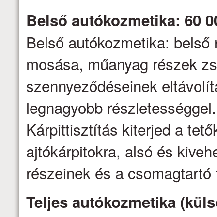
Belső autókozmetika: 60 0
Belső autókozmetika: belső 
mosása, műanyag részek zs
szennyeződéseinek eltávolítás
legnagyobb részletességgel.
Kárpittisztítás kiterjed a tető
ajtókárpitokra, alsó és kive
részeinek és a csomagtartó t
Teljes autókozmetika (küls