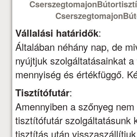
CserszegtomajonBútortisztí
CserszegtomajonBúto
:
Vállalási határidők
Általában néhány nap, de mi
nyújtjuk szolgáltatásainkat a 
mennyiség és értékfüggő. Kér
:
Tisztítófutár
Amennyiben a szőnyeg nem ti
tisztítófutár szolgáltatásunk 
tisztítás után visszaszállítju