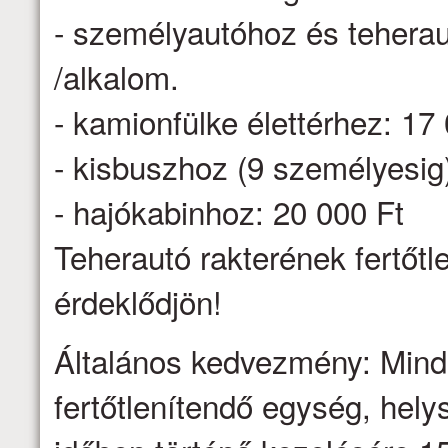
- személyautóhoz és teheraut
/alkalom.
- kamionfülke élettérhez: 17
- kisbuszhoz (9 személyesig
- hajókabinhoz: 20 000 Ft
Teherautó rakterének fertőtl
érdeklődjön!
Általános kedvezmény: Minden
fertőtlenítendő egység, hel