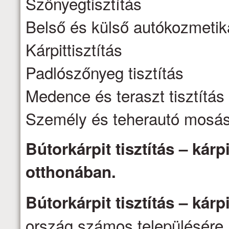
Szőnyegtisztítás
Belső és külső autókozmetik
Kárpittisztítás
Padlószőnyeg tisztítás
Medence és teraszt tisztítás
Személy és teherautó mosá
Bútorkárpit tisztítás – kárpi
otthonában.
Bútorkárpit tisztítás – kárpi
ország számos településére 