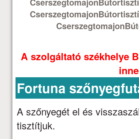
CserszegtomajonBútortisztí
CserszegtomajonBútortisztí
CserszegtomajonBúto
A szolgáltató székhelye B
inne
Fortuna szőnyegfut
A szőnyegét el és visszaszáll
tisztítjuk.