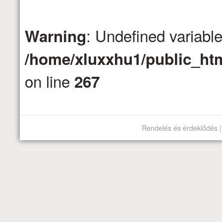
: Undefined variabl
Warning
/home/xluxxhu1/public_htm
on line
267
Rendelés és érdeklődés |