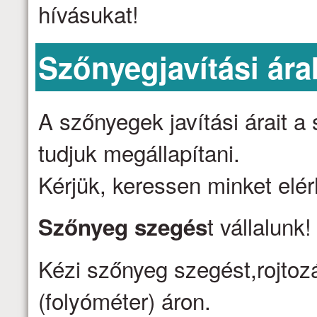
hívásukat!
Szőnyegjavítási ára
A szőnyegek javítási árait 
tudjuk megállapítani.
Kérjük, keressen minket elé
t vállalunk
Szőnyeg szegés
Kézi szőnyeg szegést,rojtozá
(folyóméter) áron.