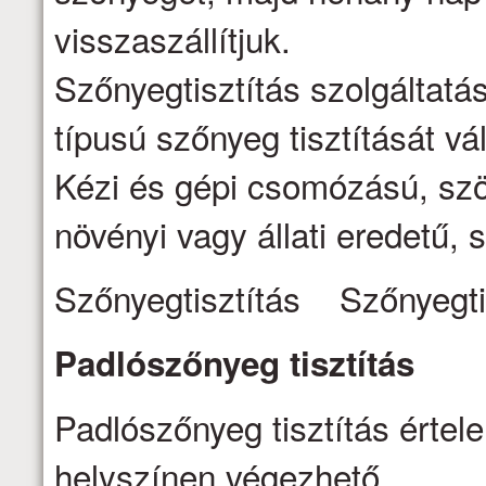
visszaszállítjuk.
Szőnyegtisztítás szolgáltatá
típusú szőnyeg tisztítását vál
Kézi és gépi csomózású, szö
növényi vagy állati eredetű, s
Szőnyegtisztítás Szőnyegti
Padlószőnyeg
tisztítás
Padlószőnyeg tisztítás értel
helyszínen végezhető.