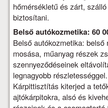
hőmérsékletű és zárt, száll
biztosítani.
Belső autókozmetika: 60 0
Belső autókozmetika: belső 
mosása, műanyag részek zs
szennyeződéseinek eltávolítás
legnagyobb részletességgel.
Kárpittisztítás kiterjed a tető
ajtókárpitokra, alsó és kive
részeinek és a csomagtartó t