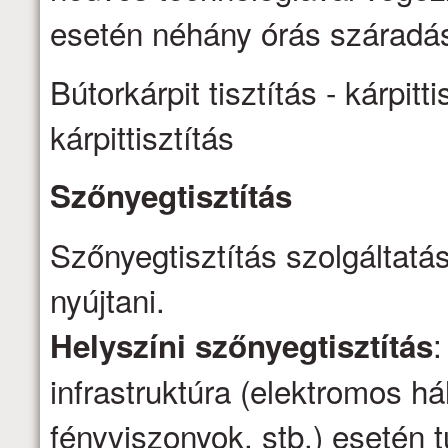
esetén néhány órás száradás
Bútorkárpit tisztítás - kárpitti
kárpittisztítás
Szőnyegtisztítás
Szőnyegtisztítás szolgáltatá
nyújtani.
:
Helyszíni szőnyegtisztítás
infrastruktúra (elektromos há
fényviszonyok, stb.) esetén t