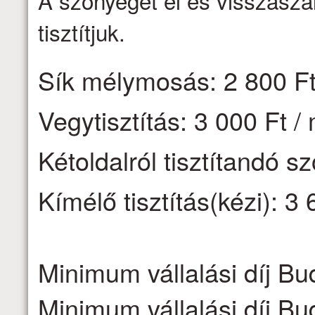
A szőnyegét el és visszaszáll
tisztítjuk.
Sík mélymosás: 2 800 Ft
Vegytisztítás: 3 000 Ft /
Kétoldalról tisztítandó s
Kímélő tisztítás(kézi): 3 
Minimum vállalási díj Bu
Minimum vállalási díj Bu