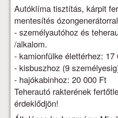
Autóklíma tisztítás, kárpit f
mentesítés ózongenerátorr
- személyautóhoz és teheraut
/alkalom.
- kamionfülke élettérhez: 17
- kisbuszhoz (9 személyesig
- hajókabinhoz: 20 000 Ft
Teherautó rakterének fertőtl
érdeklődjön!