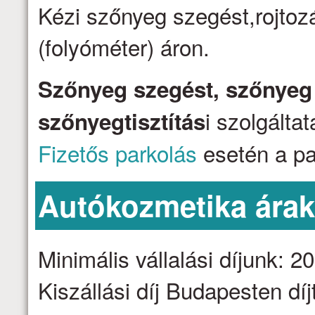
Kézi szőnyeg szegést,rojtozá
(folyóméter) áron.
Szőnyeg szegést, szőnyeg j
i szolgálta
szőnyegtisztítás
Fizetős parkolás
esetén a par
Autókozmetika ára
Minimális vállalási díjunk: 2
Kiszállási díj Budapesten dí