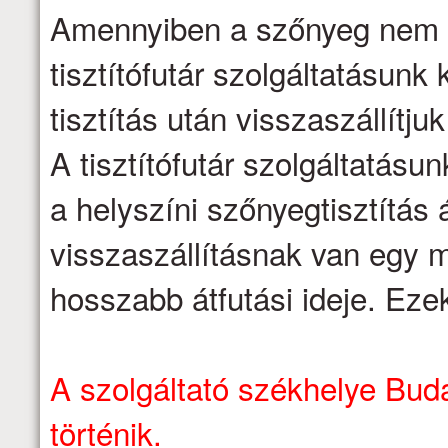
Amennyiben a szőnyeg nem ti
tisztítófutár szolgáltatásunk 
tisztítás után visszaszállítju
A tisztítófutár szolgáltatásu
a helyszíni szőnyegtisztítás á
visszaszállításnak van egy m
hosszabb átfutási ideje. Eze
A szolgáltató székhelye Buda
történik.