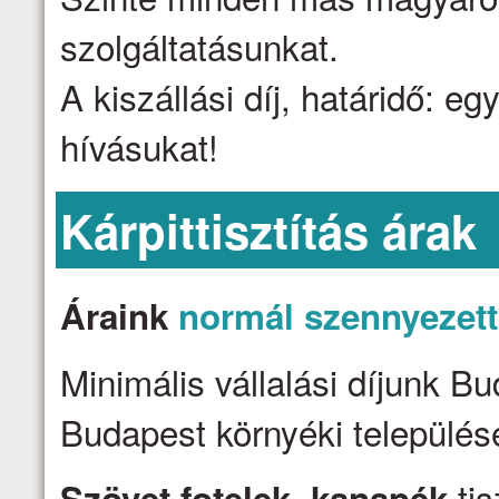
szolgáltatásunkat.
A kiszállási díj, határidő: e
hívásukat!
Kárpittisztítás árak
Áraink
normál szennyezet
Minimális vállalási díjunk B
Budapest környéki települése
tis
Szövet fotelek, kanapék