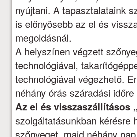
nyújtani. A tapasztalataink s
is előnyösebb az el és vissza
megoldásnál.
A helyszínen végzett szőnyeg
technológiával, takarítógépp
technológiával végezhető. E
néhány órás száradási időre
Az el és visszaszállításos 
szolgáltatásunkban kérésre h
szőnyeget, majd néhány nap 