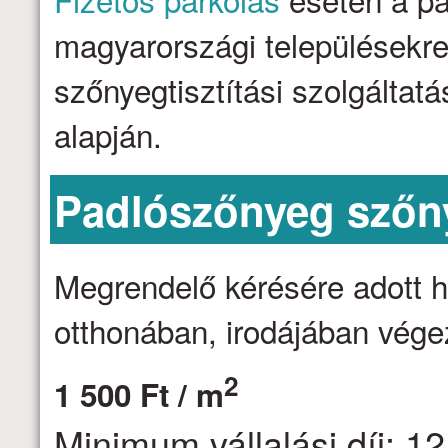
magyarországi településekre 
szőnyegtisztítási szolgálta
alapján.
Padlószőnyeg szőny
Megrendelő kérésére adott h
otthonában, irodájában vége
2
1 500 Ft / m
Minimum vállalási díj: 12